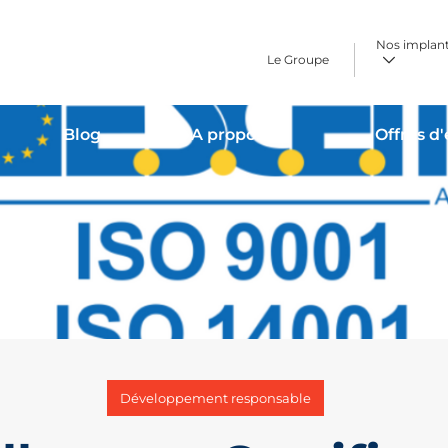
Nos implan
Le Groupe
Blog
A propos
Offres d
Développement responsable