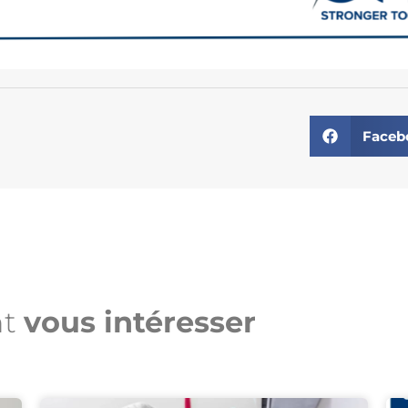
Faceb
nt
vous intéresser​