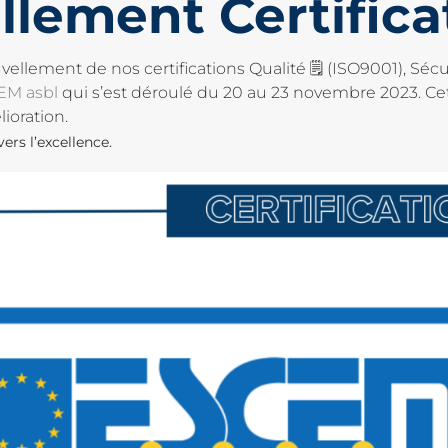
lement Certifica
ellement de nos certifications Qualité 🗒 (ISO9001), Sé
EM asbl
qui s’est déroulé du 20 au 23 novembre 2023. Ce
ioration.
rs l’excellence.