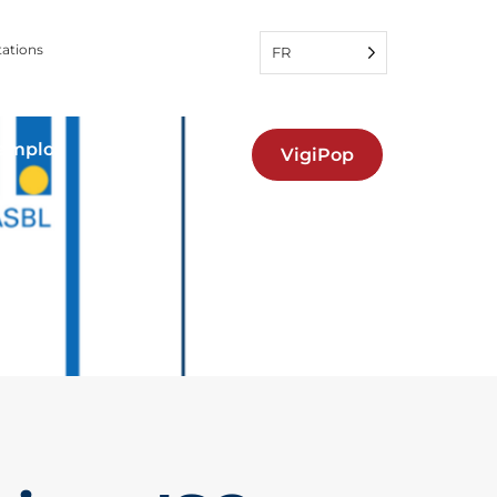
tations
FR
'emploi
VigiPop