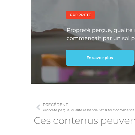
PROPRETE
Propreté perçue, qualité r
commençait par un sol p
En savoir plus
PRÉCÉDENT
Propreté perçue, qualité ressentie : et si tout commençai
Ces contenus peuve