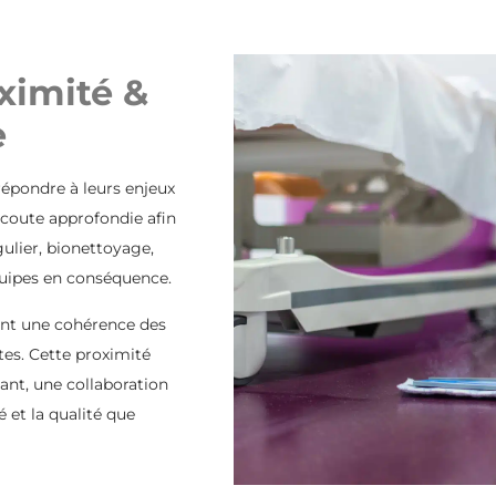
imité &
e
épondre à leurs enjeux
coute approfondie afin
gulier, bionettoyage,
quipes en conséquence.
sent une cohérence des
tes. Cette proximité
ant, une collaboration
é et la qualité que