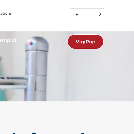
tations
FR
'emploi
VigiPop