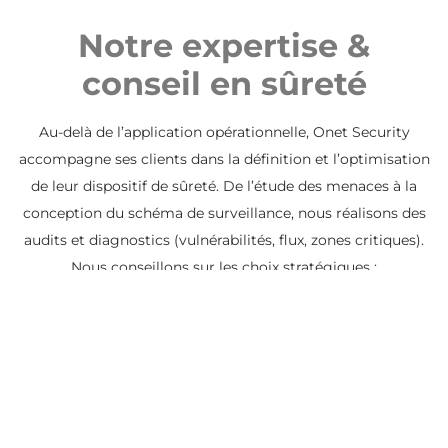
Notre e
xpertise &
conseil en sûreté
Au-delà de l’application opérationnelle, Onet Security
accompagne ses clients dans la définition et l’optimisation
de leur dispositif de sûreté. De l’étude des menaces à la
conception du schéma de surveillance, nous réalisons des
audits et diagnostics (vulnérabilités, flux, zones critiques).
Nous conseillons sur les choix stratégiques :
dimensionnement des effectifs, intégration de la
technologie (caméras, contrôle d’accès, alarmes), planning
des rondes, scénarios d’intervention, conformité
réglementaire. Notre mission : garantir un dispositif
cohérent, évolutif et ajusté à vos enjeux.