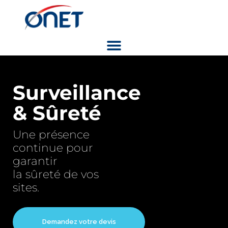
Surveillance
& Sûreté
Une présence
continue pour
garantir
la sûreté de vos
sites.
Demandez votre devis