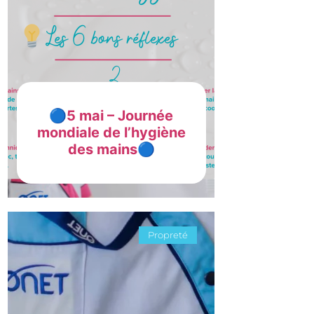
🔵5 mai – Journée
mondiale de l’hygiène
des mains🔵
Propreté