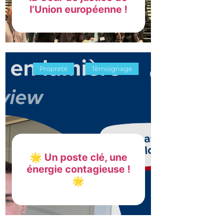
l’Union européenne !
Propreté
Témoignage
🌟 Un poste clé, une
énergie contagieuse !
🌟