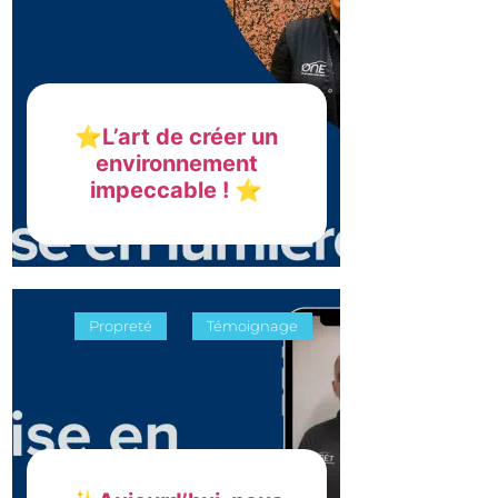
⭐L’art de créer un
environnement
impeccable ! ⭐
Propreté
Témoignage