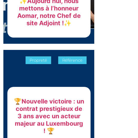
✨Aujourd’hui, nous
mettons à l’honneur
Aomar, notre Chef de
site Adjoint !✨
Propreté
Référence
🏆Nouvelle victoire : un
contrat prestigieux de
3 ans avec un acteur
majeur au Luxembourg
! 🏆