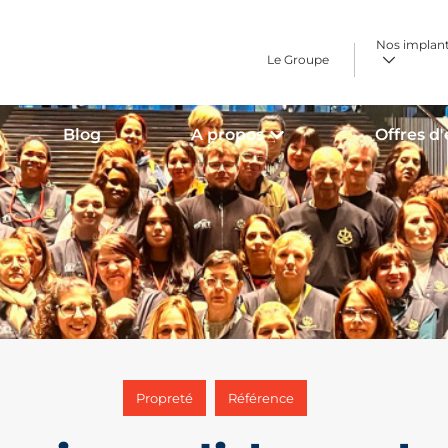
Nos implan
Le Groupe
Blog
A propos
Offres d
,
Propreté
Référence