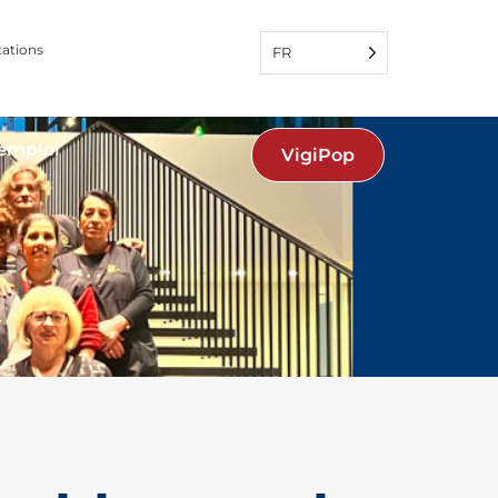
tations
FR
'emploi
VigiPop