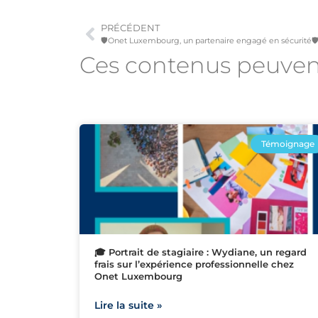
PRÉCÉDENT
🛡️Onet Luxembourg, un partenaire engagé en sécurité🛡
Ces contenus peuve
Témoignage
🎓 Portrait de stagiaire : Wydiane, un regard
frais sur l’expérience professionnelle chez
Onet Luxembourg
Lire la suite »