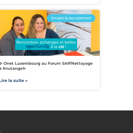
Emploi & recrutement
✨ Onet Luxembourg au Forum SAP/Nettoyage
à Knutange✨
Lire la suite »
s