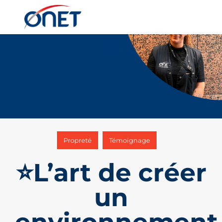
,
Propreté
Témoignage
⭐L’art de créer
un