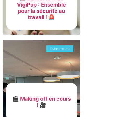
VigiPop : Ensemble
pour la sécurité au
travail ! 🚨
Evènement
🎬 Making off en cours
! 🎥