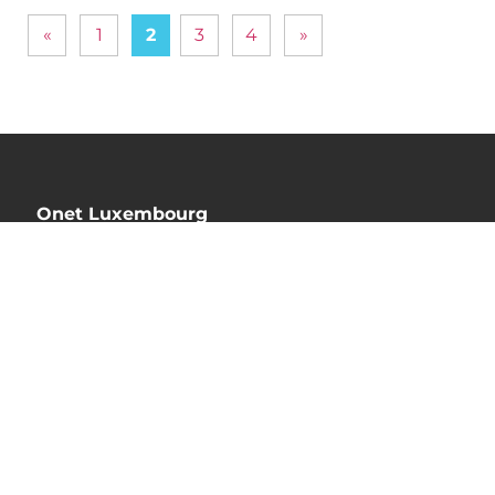
«
1
2
3
4
»
Onet Luxembourg
12E rue Guillaume J.Kroll
L-1882 Luxembourg
Nos activités
Mentions légales
Politique de protection des données à caractère