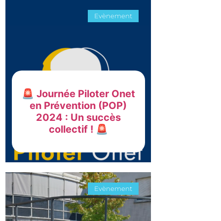
Evènement
🚨 Journée Piloter Onet
en Prévention (POP)
2024 : Un succès
collectif ! 🚨
Evènement