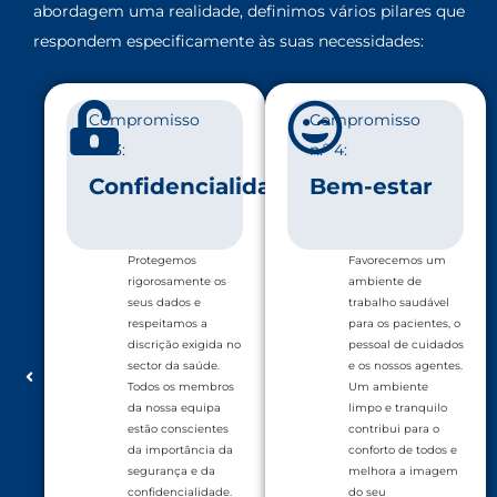
abordagem uma realidade, definimos vários pilares que
respondem especificamente às suas necessidades:
Compromisso
Compromisso
n.º 3:
n.º 4:
dade
Confidencialidade
Bem-estar
Protegemos
Favorecemos um
rigorosamente os
ambiente de
seus dados e
trabalho saudável
respeitamos a
para os pacientes, o
discrição exigida no
pessoal de cuidados
sector da saúde.
e os nossos agentes.
Todos os membros
Um ambiente
da nossa equipa
limpo e tranquilo
estão conscientes
contribui para o
da importância da
conforto de todos e
segurança e da
melhora a imagem
confidencialidade.
do seu