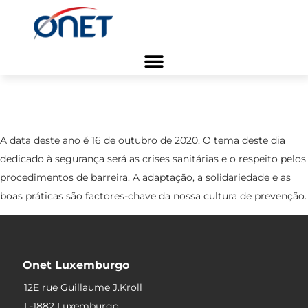
Início
/ Blogue
Blogue da Empresa
/
POP: Liderar a Onet na
prevenção - RDV 2020
A data deste ano é 16 de outubro de 2020. O tema deste dia
dedicado à segurança será as crises sanitárias e o respeito pelos
procedimentos de barreira. A adaptação, a solidariedade e as
boas práticas são factores-chave da nossa cultura de prevenção.
Onet Luxemburgo
12E rue Guillaume J.Kroll
L-1882 Luxemburgo