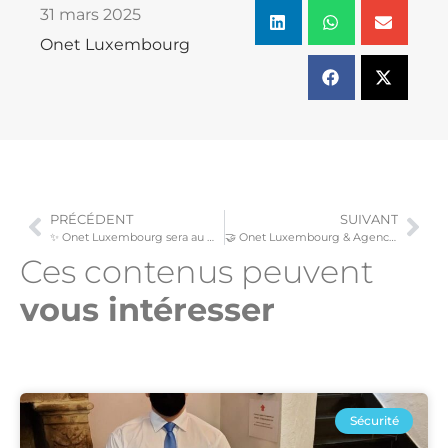
31 mars 2025
Onet Luxembourg
PRÉCÉDENT
SUIVANT
✨ Onet Luxembourg sera au Moovijob Day Luxembourg ! ✨
🤝 Onet Luxembourg & Agence pour le développement de l’emploi (ADEM) : un partenariat pour l’emploi !
Ces contenus peuvent
vous intéresser​
Sécurité