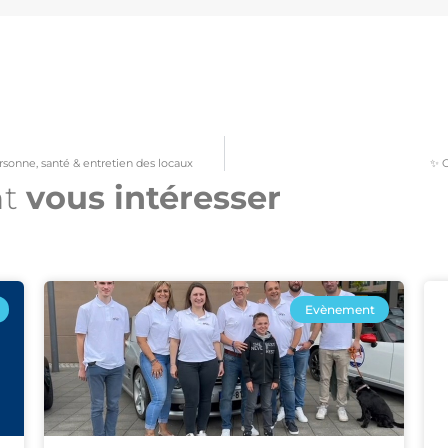
ersonne, santé & entretien des locaux
✨ 
nt
vous intéresser​
Evènement