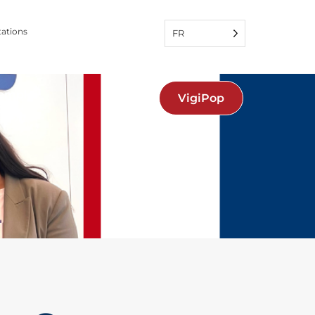
tations
FR
'emploi
VigiPop