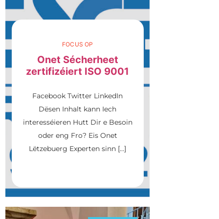
FOCUS OP
Onet Sécherheet
zertifizéiert ISO 9001
Facebook Twitter LinkedIn
Dësen Inhalt kann Iech
interesséieren Hutt Dir e Besoin
oder eng Fro? Eis Onet
Lëtzebuerg Experten sinn […]