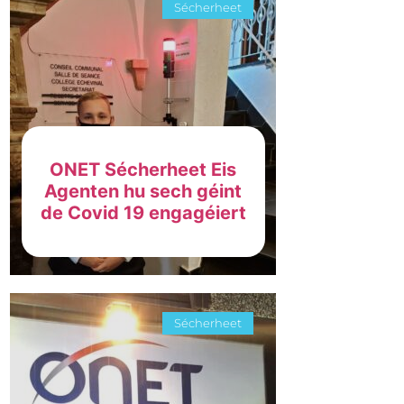
Sécherheet
ONET Sécherheet Eis
Agenten hu sech géint
de Covid 19 engagéiert
Sécherheet