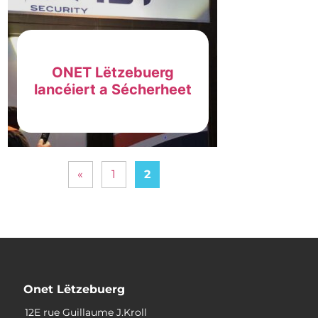
ONET Lëtzebuerg
lancéiert a Sécherheet
«
1
2
Onet Lëtzebuerg
12E rue Guillaume J.Kroll