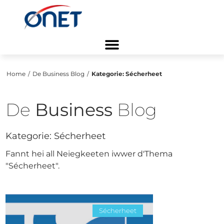
Home
/
De Business Blog
/
Kategorie:
Sécherheet
De
Business
Blog
Kategorie:
Sécherheet
Fannt hei all Neiegkeeten iwwer d'Thema
"Sécherheet".
Sécherheet