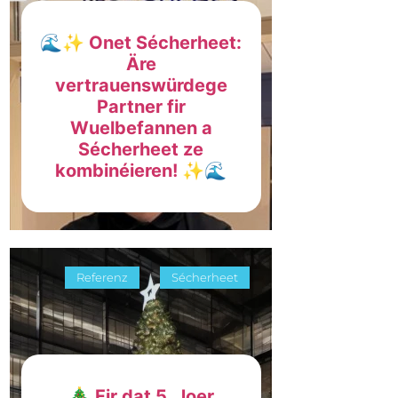
🌊✨ Onet Sécherheet:
Äre
vertrauenswürdege
Partner fir
Wuelbefannen a
Sécherheet ze
kombinéieren! ✨🌊
Referenz
Sécherheet
🎄 Fir dat 5. Joer