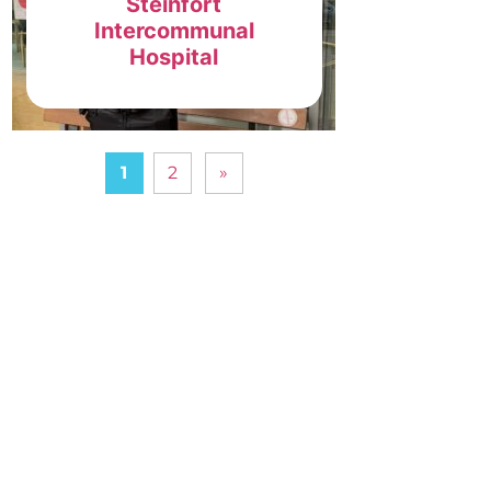
Steinfort
Intercommunal
Hospital
1
2
»
Onet Lëtzebuerg
12E rue Guillaume J.Kroll
L-1882 Luxembourg