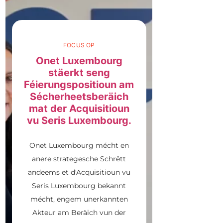
FOCUS OP
Onet Luxembourg
stäerkt seng
Féierungspositioun am
Sécherheetsberäich
mat der Acquisitioun
vu Seris Luxembourg.
Onet Luxembourg mécht en
anere strategesche Schrëtt
andeems et d'Acquisitioun vu
Seris Luxembourg bekannt
mécht, engem unerkannten
Akteur am Beräich vun der