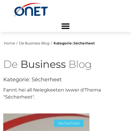
Home
/
De Business Blog
/
Kategorie:
Sécherheet
De
Business
Blog
Kategorie:
Sécherheet
Fannt hei all Neiegkeeten iwwer d'Thema
"Sécherheet".
Sécherheet