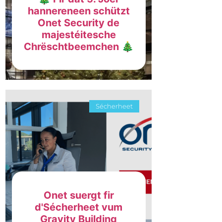
hannereneen schützt
Onet Security de
majestéitesche
Chrëschtbeemchen 🎄
Sécherheet
Onet suergt fir
d'Sécherheet vum
Gravity Building