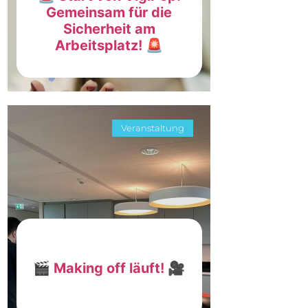
Gemeinsam für die
Sicherheit am
Arbeitsplatz! 🚨
Veranstaltung
🎬 Making off läuft! 🎥