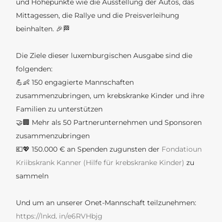
und Höhepunkte wie die Ausstellung der Autos, das
Mittagessen, die Rallye und die Preisverleihung
beinhalten. 🎉🏁
Die Ziele dieser luxemburgischen Ausgabe sind die
folgenden:
💪👶 150 engagierte Mannschaften
zusammenzubringen, um krebskranke Kinder und ihre
Familien zu unterstützen
🤝🏢 Mehr als 50 Partnerunternehmen und Sponsoren
zusammenzubringen
💶💖 150.000 € an Spenden zugunsten der
Fondatioun
Kriibskrank Kanner (Hilfe für krebskranke Kinder)
zu
sammeln
Und um an unserer Onet-Mannschaft teilzunehmen:
https://lnkd
.
in/e6RVHbjg