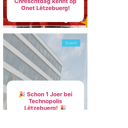
Chrëschtdag kënnt op
Onet Lëtzebuerg!
Event
🎉 Schon 1 Joer bei
Technopolis
Lëtzebuerg! 🎉