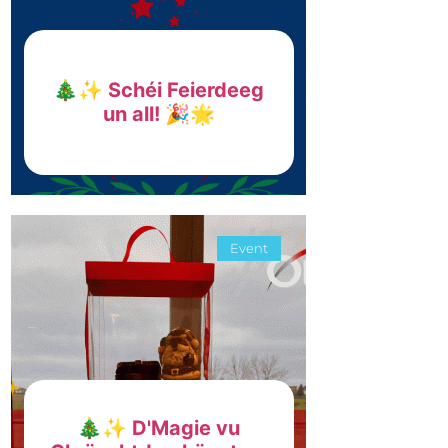
🎄✨ Schéi Feierdeeg
un all! 🎉🌟
Event
🎄✨ D'Magie vu