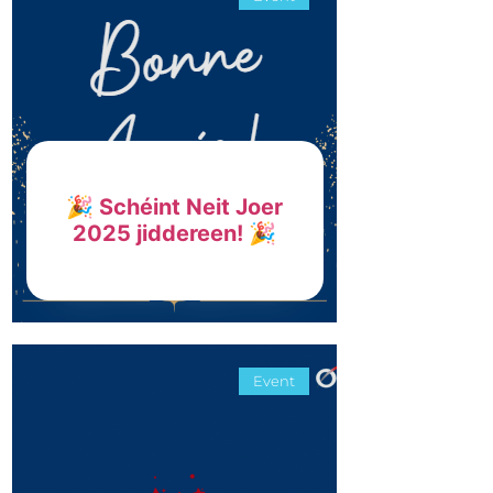
🎉 Schéint Neit Joer
2025 jiddereen! 🎉
Event