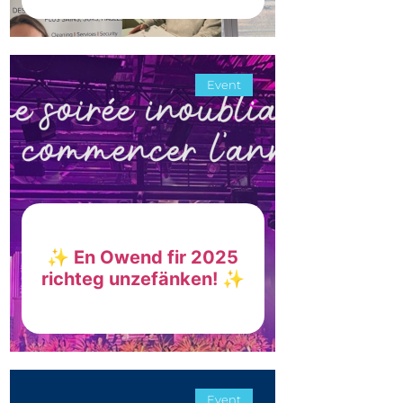
Event
✨ En Owend fir 2025
richteg unzefänken! ✨
Event