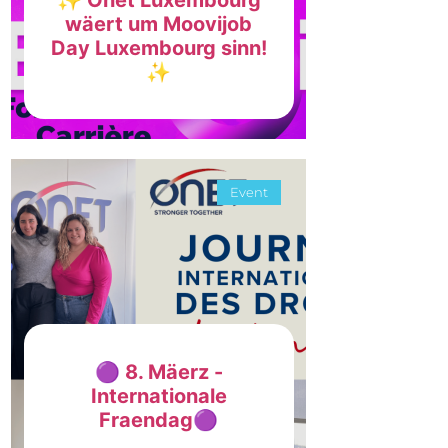
wäert um Moovijob
Day Luxembourg sinn!
✨
Event
🟣 8. Mäerz -
Internationale
Fraendag🟣