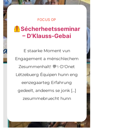
FOCUS OP
🦺Sécherheetsseminar
– D'Klauss-Gebai
E staarke Moment vun
Engagement a mënschlechem
Zesummenhalt! 💬✨D'Onet
Lëtzebuerg Équipen hunn eng
eenzegaarteg Erfahrung
gedeelt, andeems se jonk […]
zesummebruecht hunn