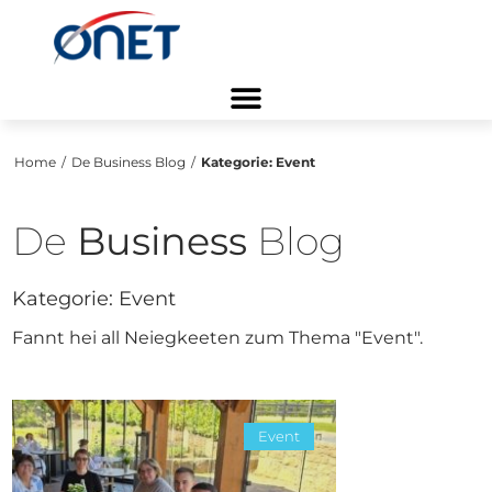
Home
/
De Business Blog
/
Kategorie:
Event
De
Business
Blog
Kategorie:
Event
Fannt hei all Neiegkeeten zum Thema "Event".
Event