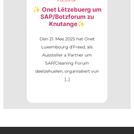
FOCUS OP
✨ Onet Lëtzebuerg um
SAP/Botzforum zu
Knutange✨
Den 21. Mee 2025 hat Onet
Luxembourg d'Freed, als
Aussteller a Partner um
SAP/Cleaning Forum
deelzehuelen, organiséiert vun
[…]