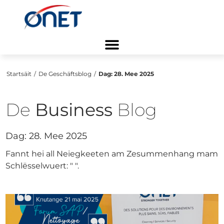
Startsäit
/
De Geschäftsblog
/
Dag:
28. Mee 2025
De
Business
Blog
Dag:
28. Mee 2025
Fannt hei all Neiegkeeten am Zesummenhang mam
Schlësselwuert: "
".