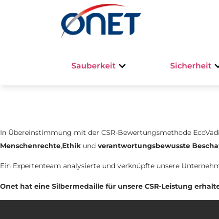
Sauberkeit
Sicherheit
Startseite
/
Business Blog
/
EcoVadis-Medaille
In Übereinstimmung mit der CSR-Bewertungsmethode EcoVadi
Menschenrechte
,
Ethik
und
verantwortungsbewusste Bescha
Ein Expertenteam analysierte und verknüpfte unsere Unternehm
Onet hat eine Silbermedaille für unsere CSR-Leistung erhalt