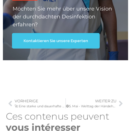
Möchten Sie mehr über unsere Vision
der durchdachten Desinfektion
erfahren?
Kontaktieren Sie unsere Experten
VORHERIGE
WEITER ZU
🚀 Eine starke und dauerhafte Partnerschaft mit dem Gerichtshof der Europäischen Union!
🔵5. Mai - Welttag der Händehygiene🔵.
Ces contenus peuvent
vous intéresser​