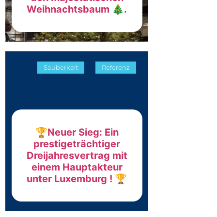
Weihnachtsbaum 🎄.
Sauberkeit
Referenz
🏆Neuer Sieg: Ein
prestigeträchtiger
Dreijahresvertrag mit
einem Hauptakteur
unter Luxemburg ! 🏆