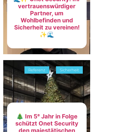
vertrauenswürdiger
Partner, um
Wohlbefinden und
Sicherheit zu vereinen!
✨🌊
Referenz
Sicherheit
🎄 Im 5ᵉ Jahr in Folge
schützt Onet Security
den majestätischen