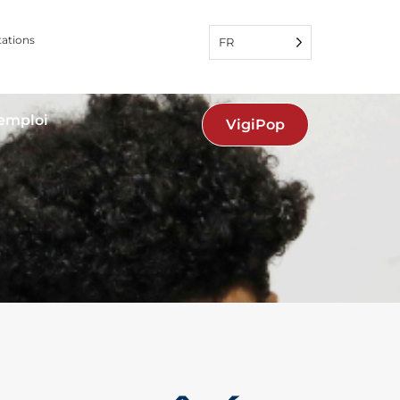
tations
FR
'emploi
VigiPop