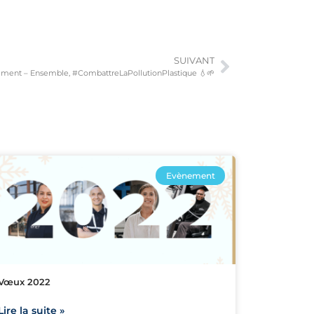
SUIVANT
ement – Ensemble, #CombattreLaPollutionPlastique 💧🌱
Evènement
Vœux 2022
Lire la suite »