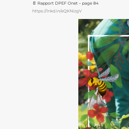
📄 Rapport DPEF Onet – page 84
https://lnkd.in/eQKNizgV