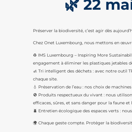
🌿 22 ma
Préserver la biodiversité, c’est agir dès aujourd’h
Chez Onet Luxembourg, nous mettons en œuvre d
♻️ IMS Luxembourg – Inspiring More Sustainabilit
engagement à éliminer les plastiques jetables de
🚮 Tri intelligent des déchets : avec notre outil
chaque site.
💧 Préservation de l’eau : nos choix de machi
🚫 Produits respectueux du vivant : nous utili
efficaces, sûres, et sans danger pour la faune et l
🪲 Entretien écologique des espaces verts : nou
🌍 Chaque geste compte. Protéger la biodiversi