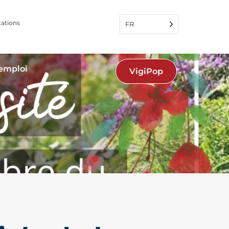
tations
FR
'emploi
VigiPop