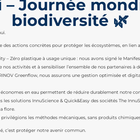
i – Journée mondi
biodiversité 🌿
ui.
es actions concrètes pour protéger les écosystèmes, en lien 
y – Zéro plastique à usage unique : nous avons signé le Manifest
 nos activités et à sensibiliser l’ensemble de nos partenaires à d
 TRINOV Greenflow, nous assurons une gestion optimisée et digital
nes économes en eau permettent de réduire durablement notre c
sons les solutions InnuScience & Quick&Easy des sociétés The In
a flore.
s privilégions les méthodes mécaniques, sans produits chimiques
té, c’est protéger notre avenir commun.