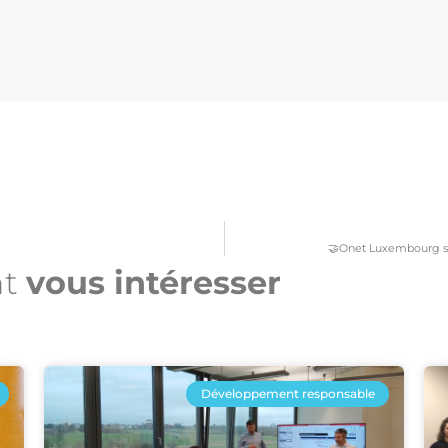
🤝Onet Luxembourg s’
nt
vous intéresser​
Développement responsable