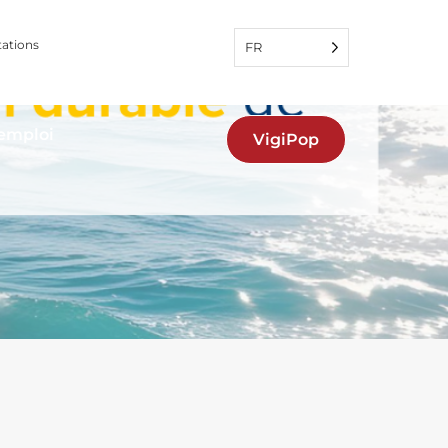
tations
FR
'emploi
VigiPop