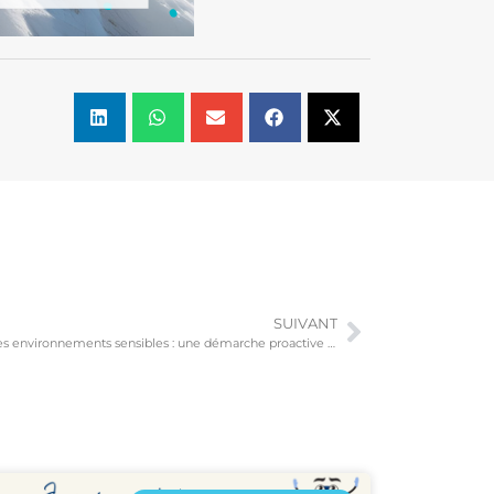
SUIVANT
🔹 Hygiène, sécurité et excellence dans les environnements sensibles : une démarche proactive chez Onet Luxembourg 🔹