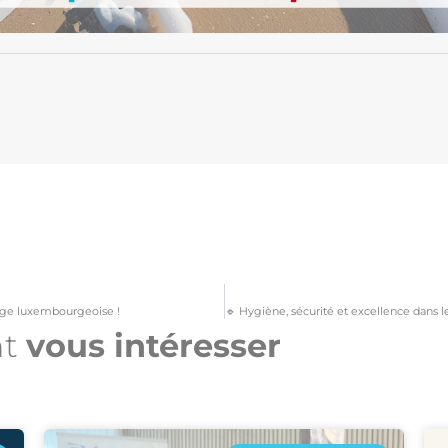
uge luxembourgeoise !
nt
vous intéresser​