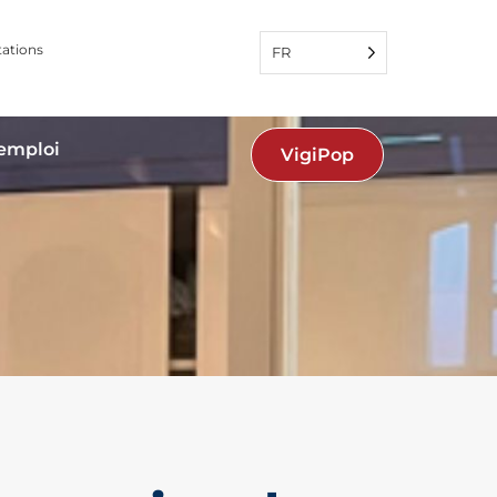
tations
FR
'emploi
VigiPop