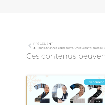
PRÉCÉDENT
🎄 Pour la 5ᵉ année consécutive, Onet Security protège 
Ces contenus peuve
Evènement