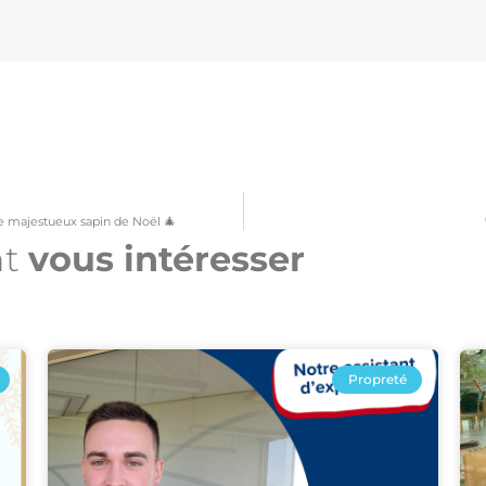
le majestueux sapin de Noël 🎄
nt
vous intéresser​
Propreté